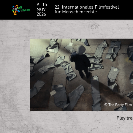
9.-15.
22. Internationales Filmfestival
NOV
für Menschenrechte
2026
Play tra