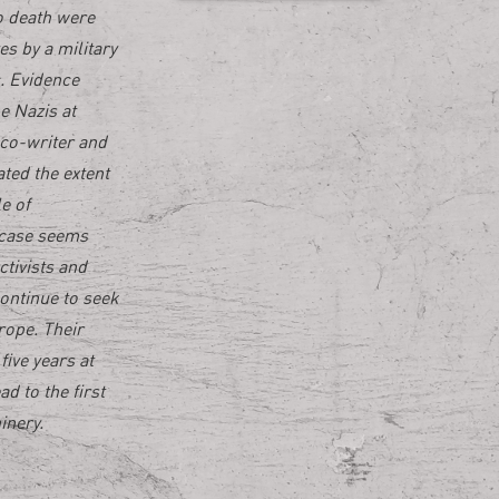
to death were
es by a military
. Evidence
e Nazis at
co-writer and
ted the extent
e of
e case seems
ctivists and
continue to seek
rope. Their
five years at
d to the first
inery.