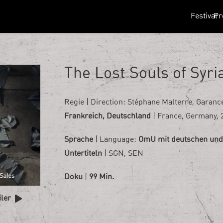
Festival
P
The Lost Souls of Syri
Regie | Direction:
Stéphane Malterre, Garance
Frankreich, Deutschland
| France, Germany, 
Sprache
| Language:
OmU mit deutschen und
Untertiteln
| SGN, SEN
Doku
|
99 Min.
iler