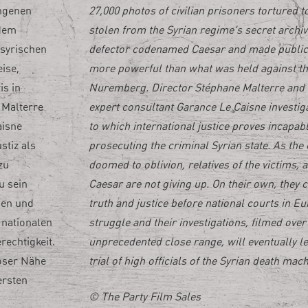
angenen
27,000 photos of civilian prisoners tortured 
 dem
stolen from the Syrian regime’s secret archiv
syrischen
defector codenamed Caesar and made public
ise,
more powerful than what was held against th
is in
Nuremberg. Director Stéphane Malterre and 
 Malterre
expert consultant Garance Le Caisne investiga
aisne
to which international justice proves incapabl
stiz als
prosecuting the criminal Syrian state. As th
zu
doomed to oblivion, relatives of the victims, a
u sein
Caesar are not giving up. On their own, they 
nen und
truth and justice before national courts in Eu
 nationalen
struggle and their investigations, filmed over 
rechtigkeit.
unprecedented close range, will eventually lea
loser Nähe
trial of high officials of the Syrian death mach
ersten
© The Party Film Sales