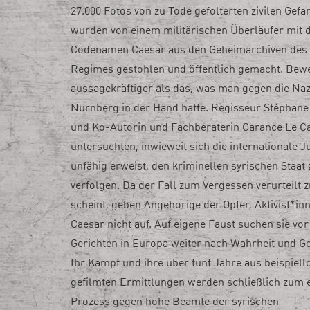
27.000 Fotos von zu Tode gefolterten zivilen Gef
wurden von einem militärischen Überläufer mit
Codenamen Caesar aus den Geheimarchiven des 
Regimes gestohlen und öffentlich gemacht. Bewe
aussagekräftiger als das, was man gegen die Naz
Nürnberg in der Hand hatte. Regisseur Stéphane
und Ko-Autorin und Fachberaterin Garance Le C
untersuchten, inwieweit sich die internationale Ju
unfähig erweist, den kriminellen syrischen Staat 
verfolgen. Da der Fall zum Vergessen verurteilt z
scheint, geben Angehörige der Opfer, Aktivist*in
Caesar nicht auf. Auf eigene Faust suchen sie vor
Gerichten in Europa weiter nach Wahrheit und Ge
Ihr Kampf und ihre über fünf Jahre aus beispiel
gefilmten Ermittlungen werden schließlich zum 
Prozess gegen hohe Beamte der syrischen