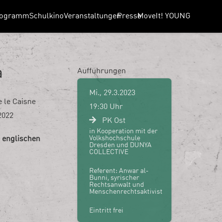
rogramm
Schulkino
Veranstaltungen
Presse
MoveIt! YOUNG
a
Aufführungen
Mi., 29.3.2023
 le Caisne
19:30 Uhr
2022
PK Ost
in Kooperation mit der
Volkshochschule
 englischen
Dresden und DUNYA
COLLECTIVE
Referent: Anwar al-
Bunni, syrischer
Rechtsanwalt und
Menschenrechtsaktivist
Eintritt frei