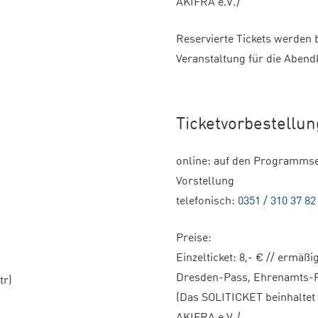
AKIFRA e.V
.)
Reservierte Tickets werden 
Veranstaltung für die Abend
Ticketvorbestellu
online: auf den Programms
Vorstellung
telefonisch:
0351 / 310 37 82
Preise:
Einzelticket: 8,- € // ermäß
Dresden-Pass, Ehrenamts-Pa
tr)
(Das SOLITICKET beinhaltet