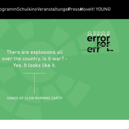
rogramm
Schulkino
Veranstaltungen
Presse
MoveIt! YOUNG