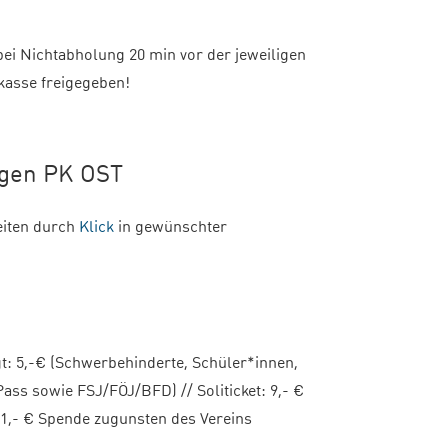
bei Nichtabholung 20 min vor der jeweiligen
kasse freigegeben!
ngen PK OST
eiten durch
Klick
in gewünschter
igt: 5,-€ (Schwerbehinderte, Schüler*innen,
ss sowie FSJ/FÖJ/BFD) // Soliticket: 9,- €
 1,- € Spende zugunsten des Vereins