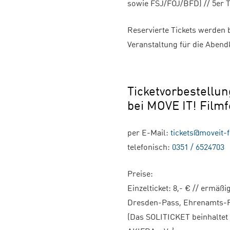
sowie FSJ/FÖJ/BFD) // 5er Ti
Reservierte Tickets werden 
Veranstaltung für die Abend
Ticketvorbestellu
bei MOVE IT! Filmf
per E-Mail:
tickets@moveit-f
telefonisch:
0351 / 6524703
Preise:
Einzelticket: 8,- € // ermäß
Dresden-Pass, Ehrenamts-Pa
(Das SOLITICKET beinhaltet