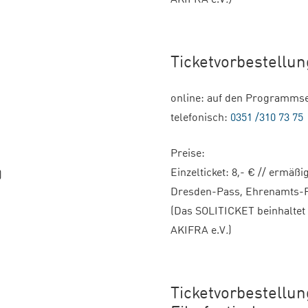
AKIFRA e.V
.)
Ticketvorbestellun
online: auf den Programms
telefonisch:
0351 /310 73 75
Preise:
Einzelticket: 8,- € // ermäß
)
Dresden-Pass, Ehrenamts-Pa
(Das SOLITICKET beinhaltet
AKIFRA e.V
.
)
Ticketvorbestellu