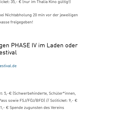
cket: 35,- € (nur im Thalia Kino gültig!)
bei Nichtabholung 20 min vor der jeweiligen
kasse freigegeben!
ngen PHASE IV im Laden oder
estival
estival.de
igt: 5,-€ (Schwerbehinderte, Schüler*innen,
ss sowie FSJ/FÖJ/BFD) // Soliticket: 9,- €
 1,- € Spende zugunsten des Vereins