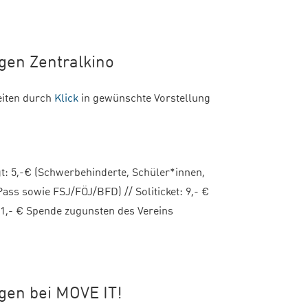
gen Zentralkino
eiten durch
Klick
in gewünschte Vorstellung
igt: 5,-€ (Schwerbehinderte, Schüler*innen,
ss sowie FSJ/FÖJ/BFD) // Soliticket: 9,- €
 1,- € Spende zugunsten des Vereins
ngen bei MOVE IT!