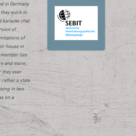
ed in Germany
 they work in
d karaoke chat
rsion of
mitations of
ir house in
y member lies
re and more,
 they ever
 rather a state
iving in two
as on a