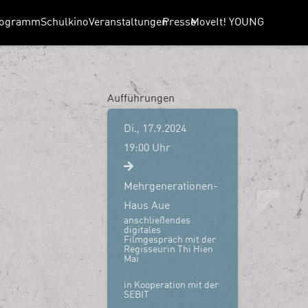
rogramm
Schulkino
Veranstaltungen
Presse
MoveIt! YOUNG
Aufführungen
Di., 17.9.2024
19:00 Uhr
Mehrgenerationen-
Haus Aue
anschließendes
digitales
Filmgespräch mit der
Regisseurin Thi Hien
Mai
in Kooperation mit der
SEBIT