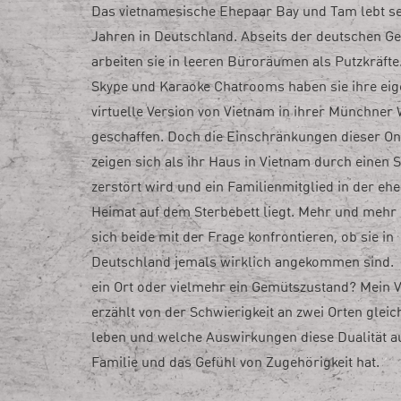
Das vietnamesische Ehepaar Bay und Tam lebt se
Jahren in Deutschland. Abseits der deutschen Ge
arbeiten sie in leeren Büroräumen als Putzkräfte
Skype und Karaoke Chatrooms haben sie ihre ei
virtuelle Version von Vietnam in ihrer Münchne
geschaffen. Doch die Einschränkungen dieser On
zeigen sich als ihr Haus in Vietnam durch einen 
zerstört wird und ein Familienmitglied in der eh
Heimat auf dem Sterbebett liegt. Mehr und meh
sich beide mit der Frage konfrontieren, ob sie in
Deutschland jemals wirklich angekommen sind. 
ein Ort oder vielmehr ein Gemütszustand? Mein 
erzählt von der Schwierigkeit an zwei Orten gleich
leben und welche Auswirkungen diese Dualität au
Familie und das Gefühl von Zugehörigkeit hat.