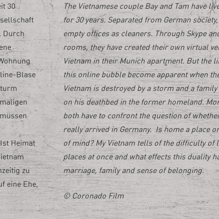
it 30
The Vietnamese couple Bay and Tam have liv
sellschaft
for 30 years.
Separated from German society,
. Durch
empty offices as cleaners. Through Skype an
gene
rooms, they have created their own virtual ve
r Wohnung
Vietnam in their Munich apartment. But the li
line-Blase
this online bubble become apparent when the
Sturm
Vietnam is destroyed by a storm and a famil
emaligen
on his deathbed in the former homeland. Mo
r müssen
both have to confront the question of whether
really arrived in Germany. Is home a place or
Ist Heimat
of mind? My Vietnam tells of the difficulty of l
Vietnam
places at once and what effects this duality h
zeitig zu
marriage, family and sense of belonging.
f eine Ehe,
© Coronado Film