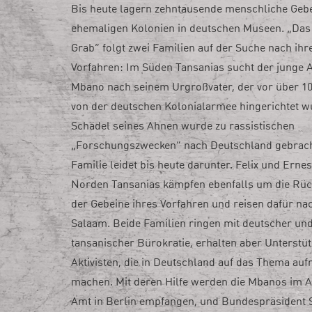
Bis heute lagern zehntausende menschliche Geb
ehemaligen Kolonien in deutschen Museen. „Das
Grab“ folgt zwei Familien auf der Suche nach ihr
Vorfahren: Im Süden Tansanias sucht der junge 
Mbano nach seinem Urgroßvater, der vor über 1
von der deutschen Kolonialarmee hingerichtet w
Schädel seines Ahnen wurde zu rassistischen
„Forschungszwecken“ nach Deutschland gebrach
Familie leidet bis heute darunter. Felix und Erne
Norden Tansanias kämpfen ebenfalls um die Rü
der Gebeine ihres Vorfahren und reisen dafür na
Salaam. Beide Familien ringen mit deutscher un
tansanischer Bürokratie, erhalten aber Unterstü
Aktivisten, die in Deutschland auf das Thema a
machen. Mit deren Hilfe werden die Mbanos im 
Amt in Berlin empfangen, und Bundespräsident 