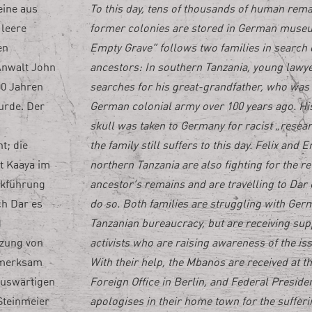
eine aus
To this day, tens of thousands of human rem
 leere
former colonies are stored in German muse
en
Empty Grave“ follows two families in search o
Anwalt John
ancestors: In southern Tanzania, young law
00 Jahren
searches for his great-grandfather, who was 
urde. Der
German colonial army over 100 years ago. Hi
skull was taken to Germany for racist „resea
t; die
the family still suffers to this day. Felix and 
st Kaaya im
northern Tanzania are also fighting for the re
ckführung
ancestor’s remains and are travelling to Dar
ch Dar es
do so. Both families are struggling with Ge
d
Tanzanian bureaucracy, but are receiving su
tzung von
activists who are raising awareness of the is
ufmerksam
With their help, the Mbanos are received at t
Auswärtigen
Foreign Office in Berlin, and Federal Preside
Steinmeier
apologises in their home town for the sufferin