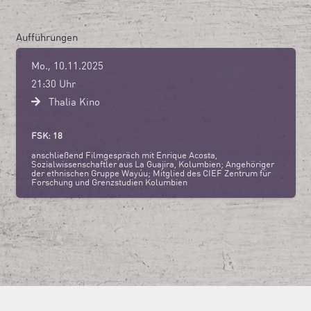
Aufführungen
Mo., 10.11.2025
21:30 Uhr
Thalia Kino
FSK: 18
anschließend Filmgespräch mit Enrique Acosta,
Sozialwissenschaftler aus La Guajira, Kolumbien; Angehöriger
der ethnischen Gruppe Wayúu; Mitglied des CIEF Zentrum für
Forschung und Grenzstudien Kolumbien
2026 MOVE IT! Filmfestival
|
Impressum
|