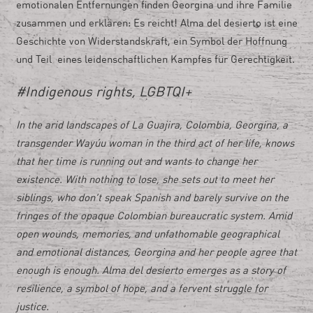
emotionalen Entfernungen finden Georgina und ihre Familie
zusammen und erklären: Es reicht! Alma del desierto ist eine
Geschichte von Widerstandskraft, ein Symbol der Hoffnung
und Teil
eines leidenschaftlichen Kampfes für Gerechtigkeit.
#Indigenous rights, LGBTQI+
In the arid landscapes of La Guajira, Colombia, Georgina, a
transgender Wayúu woman in the third act of her life, knows
that her time is running out and wants to change her
existence. With nothing to lose, she sets out to meet her
siblings, who don’t speak Spanish and barely survive on the
fringes of the opaque Colombian bureaucratic system. Amid
open wounds, memories, and unfathomable geographical
and emotional distances, Georgina and her people agree that
enough is enough. Alma del desierto emerges as a story of
resilience, a symbol of hope, and a fervent struggle for
justice.