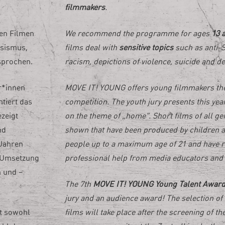
filmmakers
.
den Filmen
We recommend the programme for ages
13 
ssismus,
films deal with
sensitive topics
such as anti-
sprochen.
racism, depictions of violence, suicide and d
r*innen
MOVE IT! YOUNG offers young filmmakers th
tiert das
competition. The youth jury presents this y
zeigt
on the theme of „home“. Short films of all ge
nd
shown that have been produced by children 
 Jahren
people up to a maximum age of 21 and have r
r Umsetzung
professional help from media educators and 
 und –
The 7th
MOVE IT! YOUNG Young
Talent Award
jury and an audience award! The selection of
st sowohl
films will take place after the screening of th