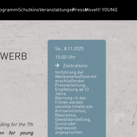
rogramm
Schulkino
Veranstaltungen
Presse
MoveIt! YOUNG
Sa., 8.11.2025
EWERB
15:00 Uhr
Zentralkino
Vorführung der
Wettbewerbsfilme mit
anschließender
Preisverleihung.
Empfehlung ab 13
Jahre.
Warnung:
In den
Filmen werden
sensible Inhalte wie
Antisemitismus,
Rassismus,
Gewaltdarstellung,
Suizid oder
ding for the 7th
Depression
angesprochen.
on for young