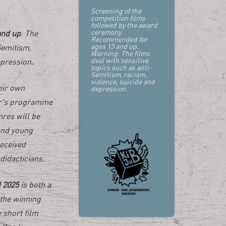
Screening of the
competition films
followed by the award
ceremony.
and up
. The
Recommended for
ages 13 and up.
Semitism,
Warning: The films
deal with sensitive
epression.
topics such as anti-
Semitism, racism,
violence, suicide and
eir own
depression.
ear’s programme
nres will be
and young
eceived
didacticians.
 2025
is both a
 the winning
e short film