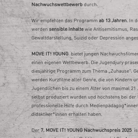
Nachwuchswettbewerb
durch.
Wir empfehlen das Programm
ab 13 Jahren
.
In 
werden
sensible Inhalte
wie Antisemitismus, Ra
Gewaltdarstellung, Suizid oder Depression ange
MOVE IT! YOUNG
bietet jungen Nachwuchsfilme
einen eigenen Wettbewerb. Die Jugendjury präsen
diesjährige Programm zum Thema „Zuhause“. Ge
werden Kurzfilme aller Genre, die von Kindern u
Jugendlichen bis zu einem Alter von maximal 21
selbst produziert wurden und höchstens bei de
professionelle Hilfe durch Medienpädagog*innen
didaktiker*innen erhalten haben.
Der
7. MOVE IT! YOUNG Nachwuchspreis 2025
i