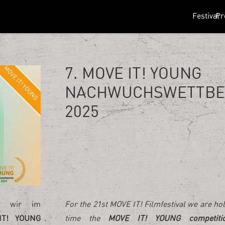
Festival
P
MOVE IT! YOUNG
7. MOVE IT! YOUNG
NACHWUCHSWETTB
2025
en wir im
For the 21st MOVE IT! Filmfestival we are hol
IT! YOUNG
time the
MOVE IT! YOUNG competiti