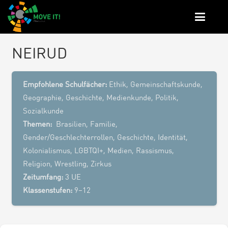
NEIRUD
Empfohlene Schulfächer:
Ethik
,
Gemeinschaftskunde
,
Geographie
,
Geschichte
,
Medienkunde
,
Politik
,
Sozialkunde
Themen:
Brasilien, Familie,
Gender/Geschlechterrollen, Geschichte, Identität,
Kolonialismus, LGBTQI+, Medien, Rassismus,
Religion, Wrestling, Zirkus
Zeitumfang:
3 UE
Klassenstufen:
9–12