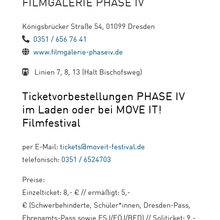
FILMGALERIE PHASE IV
Königsbrücker Straße 54, 01099 Dresden
0351 / 656 76 41
www.filmgalerie-phaseiv.de
Linien 7, 8, 13 (Halt Bischofsweg)
Ticketvorbestellungen PHASE IV
im Laden oder bei MOVE IT!
Filmfestival
per E-Mail:
tickets@moveit-festival.de
telefonisch:
0351 / 6524703
Preise:
Einzelticket: 8,- € // ermäßigt: 5,-
€ (Schwerbehinderte, Schüler*innen, Dresden-Pass,
Ehrenamts-Pass sowie FSJ/FÖJ/BFD) // Soliticket: 9,-